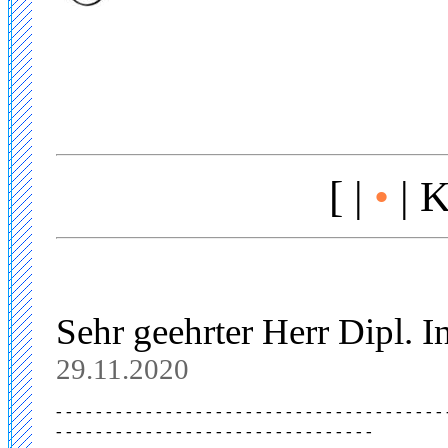
[ |
•
| K
Sehr geehrter Herr Dipl. I
29.11.2020
- - - - - - - - - - - - - - - - - - - - - - - - - - - - - - - - - - - - - - - 
- - - - - - - - - - - - - - - - - - - - - - - - - - - - - - - -