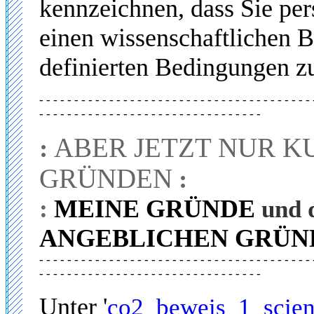
kennzeichnen, dass Sie per
einen wissenschaftlichen B
definierten Bedingungen zu
- - - - - - - - - - - - - - - - - - - - - - - - - - - - - - - - - - - - - - - 
- - - - - - - - - - - - - - - - - - - - - - - - - - - - - - - -
ABER JETZT NUR K
:
GRÜNDEN
:
:
MEINE GRÜNDE
und 
ANGEBLICHEN GRÜN
- - - - - - - - - - - - - - - - - - - - - - - - - - - - - - - - - - - - - - - 
- - - - - - - - - - - - - - - - - - - - - - - - - - - - - - - -
Unter '
co2_beweis_1_scien