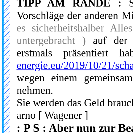
TIPP AM RANDE :
Si
Vorschläge der anderen M
es sicherheitshalber All
untergebracht )
auf der 
erstmals präsentiert 
energie.eu/2019/10/21/scha
wegen einem gemeinsam
nehmen.
Sie werden das Geld brauche
arno [ Wagener ]
: P S : Aber nun zur B