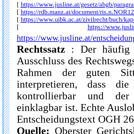
[
https://www.jusline.at/gesetz/abgb/paragra
[
https://rdb.manz.at/document/ris.n.NOR1
[
https://www.uibk.ac.at/zivilrecht/buch/ka
[
https://www.jusl
https://www.jusline.at/entscheidu
Rechtssatz
: Der häufig 
Ausschluss des Rechtswegs 
Rahmen der guten Sitt
interpretieren, dass di
kontrollierbar und de
einklagbar ist. Echte Auslob
Entscheidungstext OGH 2
Quelle:
Oberster Gericht