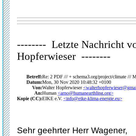
-------- Letzte Nachricht 
Hopferwieser --------
Betreff:
Re: 2 PDF /// + schema3.org/project/climate /
Datum:
Mon, 30 Nov 2020 10:48:32 +0100
Von:
Walter Hopferwieser
<walterhopferwieser@gma
An:
Human
<arno@humanearthling.org>
Kopie (CC):
EIKE e.V.
<info@eike-klima-energie.eu>
Sehr geehrter Herr Wagener,