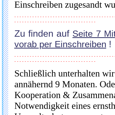
Einschreiben zugesandt wu
- - - - - - - - - - - - - - - - - - - - - - - - - - - - - - - - - - - - - - - 
- - - - - - - - - - - - - - - - - - - - - - - - - - - - - - - -
Zu finden auf
Seite 7 Mi
vorab per Einschreiben
!
- - - - - - - - - - - - - - - - - - - - - - - - - - - - - - - - - - - - - - - 
- - - - - - - - - - - - - - - - - - - - - - - - - - - - - - - -
Schließlich unterhalten wi
annähernd 9 Monaten. Oder
Kooperation & Zusammenar
Notwendigkeit eines ernsth