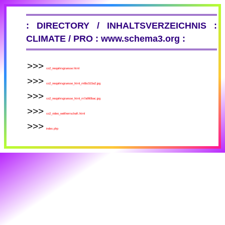
: DIRECTORY / INHALTSVERZEICHNIS :
CLIMATE / PRO : www.schema3.org :
co2_neujahrsgruesse.html
co2_neujahrsgruesse_html_m6bc515a2.jpg
co2_neujahrsgruesse_html_m7a990bac.jpg
co2_video_weltherrschaft.html
index.php