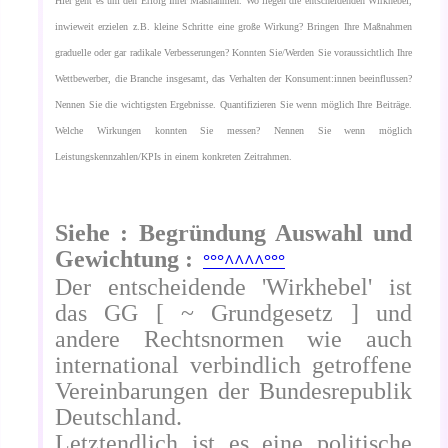
Hier geht es um den Erfolg Ihrer Maßnahmen. Wo liegen die entscheidenden Wirkhebel,
inwieweit erzielen z.B. kleine Schritte eine große Wirkung? Bringen Ihre Maßnahmen
graduelle oder gar radikale Verbesserungen? Konnten Sie/Werden Sie voraussichtlich Ihre
Wettbewerber, die Branche insgesamt, das Verhalten der Konsument:innen beeinflussen?
Nennen Sie die wichtigsten Ergebnisse. Quantifizieren Sie wenn möglich Ihre Beiträge.
Welche Wirkungen konnten Sie messen? Nennen Sie wenn möglich
Leistungskennzahlen/KPIs in einem konkreten Zeitrahmen.
Siehe : Begründung Auswahl und
Gewichtung :
°°°^^^^°°°
Der entscheidende 'Wirkhebel' ist
das GG [ ~ Grundgesetz ] und
andere Rechtsnormen wie auch
international verbindlich getroffene
Vereinbarungen der Bundesrepublik
Deutschland.
Letztendlich ist es eine politische