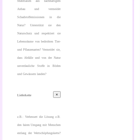
Materialien aus nachhaltigem
Anbau und vermeidet
Schadstoffemissionen in die
Natur? Unterstützt sie den
Naturschutz und respektiert sie
Lebensräume von bedrohten Tier-
und Pflanzenarten? Vermeidet sie,
dass Abfälle und von der Natur
unverdauliche Stoffe in Böden
und Gewässern landen?
×
Lieferkette
z.B.: Verbessert die Lösung z.B.
den fairen Umgang mit Menschen
entlang der Wertschöpfungskette?