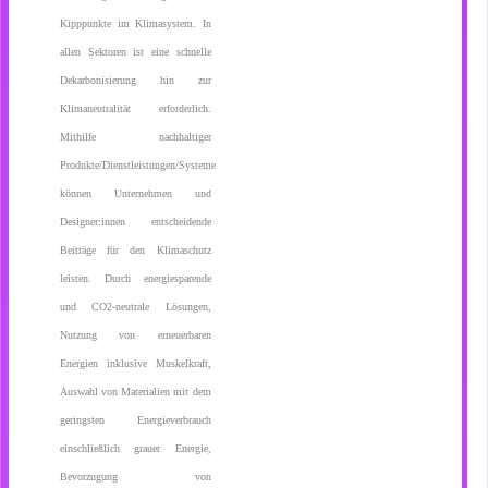
Kipppunkte im Klimasystem. In
allen Sektoren ist eine schnelle
Dekarbonisierung hin zur
Klimaneutralität erforderlich.
Mithilfe nachhaltiger
Produkte/Dienstleistungen/Systeme
können Unternehmen und
Designer:innen entscheidende
Beiträge für den Klimaschutz
leisten. Durch energiesparende
und CO2-neutrale Lösungen,
Nutzung von erneuerbaren
Energien inklusive Muskelkraft,
Auswahl von Materialien mit dem
geringsten Energieverbrauch
einschließlich grauer Energie,
Bevorzugung von