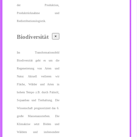
der Produktion,
Produktrücknahme und
Redistributionslogistik.
Biodiversität
×
Im Transformationsfeld
Biodiversität geht es um die
Regenerierung von Arten und
Natur. Aktuell verlieren wir
Fläche, Wälder und Arten in
hohem Tempo z.B. durch Palmöl,
Sojaanbau und Tierhaltung. Die
Wissenschaft prognostiziert das 6.
große Massenaussterben. Die
Klimakrise setzt Böden und
Wäldern und insbesondere