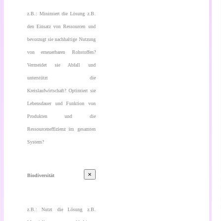
z.B.: Minimiert die Lösung z.B.
den Einsatz von Ressourcen und
bevorzugt sie nachhaltige Nutzung
von erneuerbaren Rohstoffen?
Vermeidet sie Abfall und
unterstützt die
Kreislaufwirtschaft? Optimiert sie
Lebensdauer und Funktion von
Produkten und die
Ressourceneffizienz im gesamten
System?
×
Biodiversität
z.B.: Nutzt die Lösung z.B.