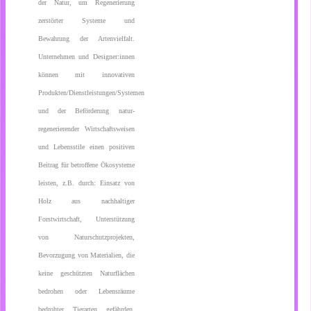
der Natur, um Regenerierung
zerstörter Systeme und
Bewahrung der Artenvielfalt.
Unternehmen und Designer:innen
können mit innovativen
Produkten/Dienstleistungen/Systemen
und der Beförderung natur-
regenerierender Wirtschaftsweisen
und Lebensstile einen positiven
Beitrag für betroffene Ökosysteme
leisten, z.B. durch: Einsatz von
Holz aus nachhaltiger
Forstwirtschaft, Unterstützung
von Naturschutzprojekten,
Bevorzugung von Materialien, die
keine geschützten Naturflächen
bedrohen oder Lebensräume
bedrohter Tierarten gefährden,