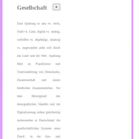
Gesellschaft
×
Eine Spaltung in arm vs. reich,
Stadt vs. Land, digital vs. analog,
weltoffen vs. abgehängt, ansässig
vs. zugewandert zieht sich durch
das Land und die Welt. Spaltung
führt zu Populismus und
Unterwanderung von Demokratie,
Zusammenhalt und einem
friedlichen Zusammenleben. Vor
dem Hintergrund des
demografischen Wandels und der
Digitalisierung stehen gleichzeitig
insbesondere in Deutschland die
gesellschaftlichen Systeme unter
Druck: in der Aus- und