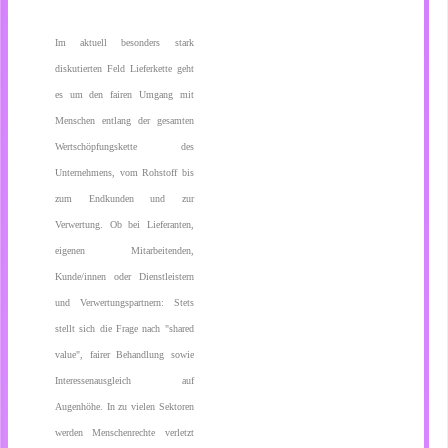
Im aktuell besonders stark
diskutierten Feld Lieferkette geht
es um den fairen Umgang mit
Menschen entlang der gesamten
Wertschöpfungskette des
Unternehmens, vom Rohstoff bis
zum Endkunden und zur
Verwertung. Ob bei Lieferanten,
eigenen Mitarbeitenden,
Kunde/innen oder Dienstleistern
und Verwertungspartnern: Stets
stellt sich die Frage nach "shared
value", fairer Behandlung sowie
Interessenausgleich auf
Augenhöhe. In zu vielen Sektoren
werden Menschenrechte verletzt