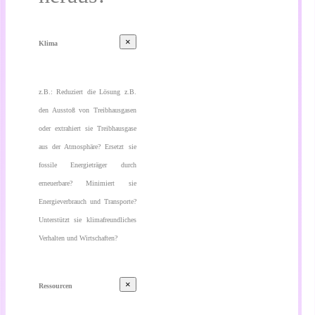
×
Klima
z.B.: Reduziert die Lösung z.B.
den Ausstoß von Treibhausgasen
oder extrahiert sie Treibhausgase
aus der Atmosphäre? Ersetzt sie
fossile Energieträger durch
erneuerbare? Minimiert sie
Energieverbrauch und Transporte?
Unterstützt sie klimafreundliches
Verhalten und Wirtschaften?
×
Ressourcen