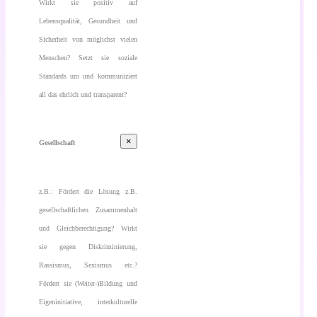
Wirkt sie positiv auf
Lebensqualität, Gesundheit und
Sicherheit von möglichst vielen
Menschen? Setzt sie soziale
Standards um und kommuniziert
all das ehrlich und transparent?
×
Gesellschaft
z.B.: Fördert die Lösung z.B.
gesellschaftlichen Zusammenhalt
und Gleichberechtigung? Wirkt
sie gegen Diskriminierung,
Rassismus, Sexismus etc.?
Fördert sie (Weiter-)Bildung und
Eigeninitiative, interkulturelle