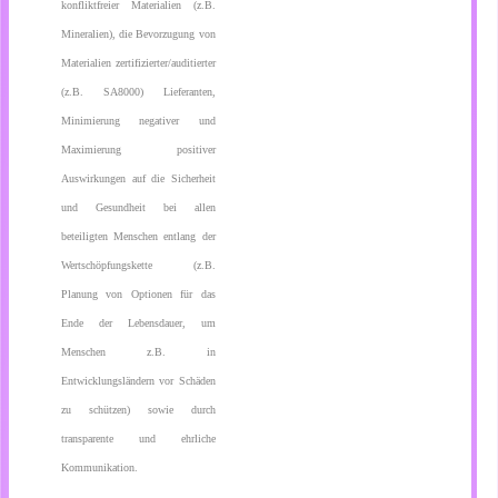
konfliktfreier Materialien (z.B.
Mineralien), die Bevorzugung von
Materialien zertifizierter/auditierter
(z.B. SA8000) Lieferanten,
Minimierung negativer und
Maximierung positiver
Auswirkungen auf die Sicherheit
und Gesundheit bei allen
beteiligten Menschen entlang der
Wertschöpfungskette (z.B.
Planung von Optionen für das
Ende der Lebensdauer, um
Menschen z.B. in
Entwicklungsländern vor Schäden
zu schützen) sowie durch
transparente und ehrliche
Kommunikation.