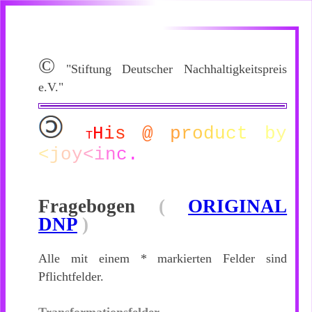
©
"Stiftung Deutscher Nachhaltigkeitspreis
e.V."
H
i
s
@
p
r
o
d
u
c
t
b
y
T
<
j
o
y
<
i
n
c
.
Fragebogen
(
ORIGINAL
DNP
)
Alle mit einem * markierten Felder sind
Pflichtfelder.