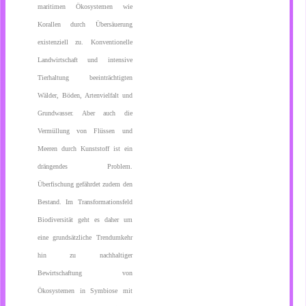
maritimen Ökosystemen wie
Korallen durch Übersäuerung
existenziell zu. Konventionelle
Landwirtschaft und intensive
Tierhaltung beeinträchtigten
Wälder, Böden, Artenvielfalt und
Grundwasser. Aber auch die
Vermüllung von Flüssen und
Meeren durch Kunststoff ist ein
drängendes Problem.
Überfischung gefährdet zudem den
Bestand. Im Transformationsfeld
Biodiversität geht es daher um
eine grundsätzliche Trendumkehr
hin zu nachhaltiger
Bewirtschaftung von
Ökosystemen in Symbiose mit