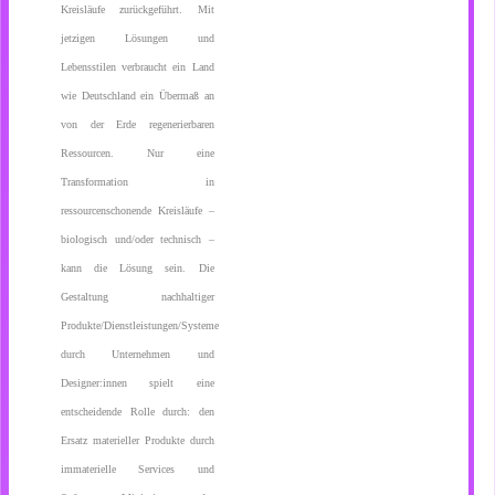
Kreisläufe zurückgeführt. Mit
jetzigen Lösungen und
Lebensstilen verbraucht ein Land
wie Deutschland ein Übermaß an
von der Erde regenerierbaren
Ressourcen. Nur eine
Transformation in
ressourcenschonende Kreisläufe –
biologisch und/oder technisch –
kann die Lösung sein. Die
Gestaltung nachhaltiger
Produkte/Dienstleistungen/Systeme
durch Unternehmen und
Designer:innen spielt eine
entscheidende Rolle durch: den
Ersatz materieller Produkte durch
immaterielle Services und