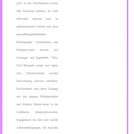
(z.B. in den Textilfabriken Asiens
oder Erzminen Afrikas). Zu viele
Menschen arbeiten noch zu
ausbeuterischen Löhnen und unter
gesundheitsgefährdenden
Bedingungen. Unternehmen und
Designer:innen können mit
Lösungen auf Augenhöhe "Win-
Win"-Beispiele setzen und damit
eine Aufwärtsspirale sozialer
Entwicklung weltweit befördern.
Entscheidend sind fairer Umgang
mit den eigenen Mitarbeitenden
und direkten Partner:innen in der
Lieferkette, lebenszyklusweites
Engagement für faire und sichere
Arbeitsbedingungen, die Auswahl