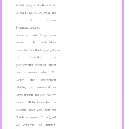
Weiterbildung, in der Gesundheit,
bei der Pflege, bei der Rente und
in den sozialen
Sicherungssystemen.
Unternehmen und Designer:innen
können mit nachhaltigen
Produkten/Dienstleistungen/Systemen
und Innovationen in
gesellschaftlich relevanten Feldern
neue Antworten geben. Sie
können eine Trendumkehr
schaffen, um gesellschaftlichen
Zusammenhalt und eine positive
gesellschaftliche Entwicklung zu
befördern, durch: Vermeidung von
Diskriminierungen (z.B. aufgrund
von Geschlecht, Alter, Herkunft,