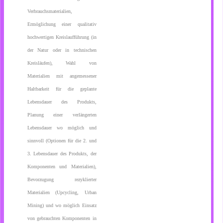
Verbrauchsmaterialien,
Ermöglichung einer qualitativ
hochwertigen Kreislaufführung (in
der Natur oder in technischen
Kreisläufen), Wahl von
Materialien mit angemessener
Haltbarkeit für die geplante
Lebensdauer des Produkts,
Planung einer verlängerten
Lebensdauer wo möglich und
sinnvoll (Optionen für die 2. und
3. Lebensdauer des Produkts, der
Komponenten und Materialien),
Bevorzugung rezyklierter
Materialien (Upcycling, Urban
Mining) und wo möglich Einsatz
von gebrauchten Komponenten in