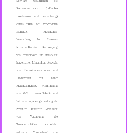
Software, Minimierung des
Ressourceneinsatzes (inklusive
Frischwasser und Landnutzung)
einschließlich der verwendeten
indirekten Materialien,
Vermeidung des Einsatzes
kritischer Rohstoffe, Bevorzugung
von erneuerbaren und nachhaltig
hergestellten Materialien, Auswahl
von Produktionsmethoden und
Produzenten mit hoher
Materialeffizienz, Minimierung
von Abfällen sowie Primär- und
Sekundärverpackungen entlang der
gesamten Lieferkette, Gestaltung
von Verpackung, die
Transportschäden vermeidet,
reduzierte Verwendung von