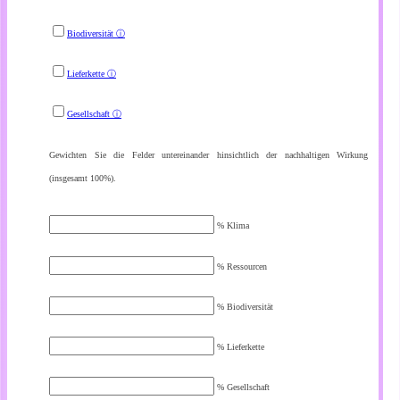
Biodiversität
ⓘ
Lieferkette
ⓘ
Gesellschaft
ⓘ
Gewichten Sie die Felder untereinander hinsichtlich der nachhaltigen Wirkung
(insgesamt 100%).
% Klima
% Ressourcen
% Biodiversität
% Lieferkette
% Gesellschaft