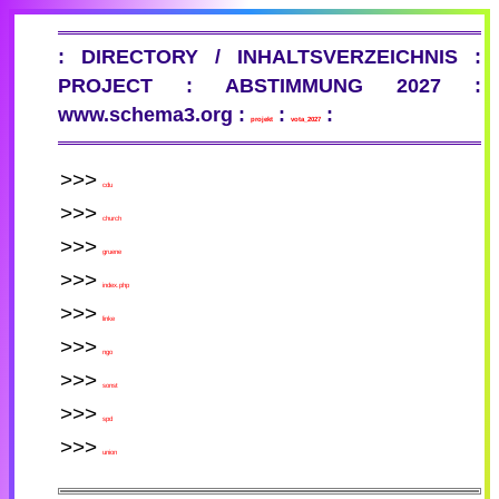
: DIRECTORY / INHALTSVERZEICHNIS :
PROJECT : ABSTIMMUNG 2027 :
www.schema3.org :
:
:
projekt
vota_2027
cdu
church
gruene
index.php
linke
ngo
sonst
spd
union