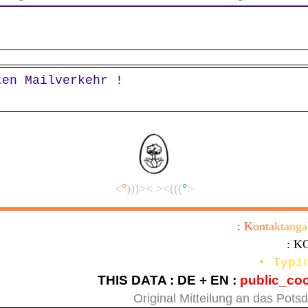
ten Mailverkehr !
<
°
)))>< ><(((
°
>
:
K
o
n
t
a
k
t
a
n
g
a
: K
•
T
y
p
i
THIS DATA : DE + EN :
public_co
Original Mitteilung an das Potsd