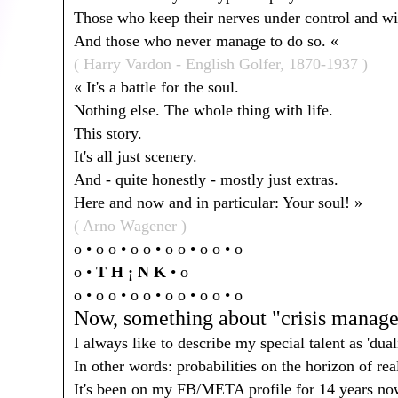
Those who keep their nerves under control and w
And those who never manage to do so. «
( Harry Vardon - English Golfer, 1870-1937 )
« It's a battle for the soul.
Nothing else. The whole thing with life.
This story.
It's all just scenery.
And - quite honestly - mostly just extras.
Here and now and in particular: Your soul! »
( Arno Wagener )
o • o o • o o • o o • o o • o
o •
T H ¡ N K
• o
o • o o • o o • o o • o o • o
Now, something about "crisis managem
I always like to describe my special talent as 'dua
In other words: probabilities on the horizon of real
It's been on my FB/META profile for 14 years no