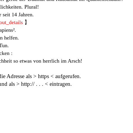
ichkeiten. Plural!
seit 14 Jahren.
ut_details
】
piens².
n helfen.
Tun.
cken :
hheit so etwas von herrlich im Arsch!
e Adresse als > https < aufgerufen.
 als > http:// . . . < eintragen.
.
.