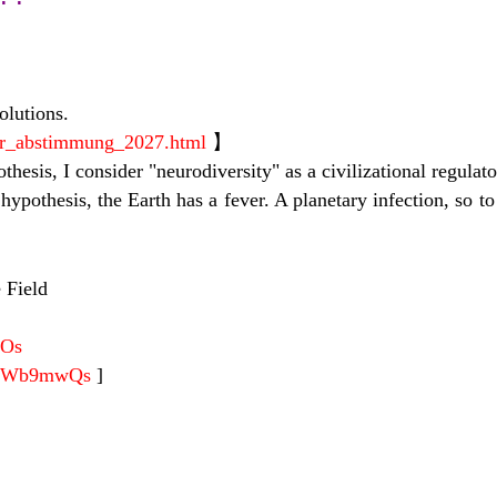
olutions.
ler_abstimmung_2027.html
】
hesis, I consider "neurodiversity" as a civilizational regulat
hypothesis, the Earth has a fever. A planetary infection, so 
 Field
fOs
eMjWb9mwQs
]