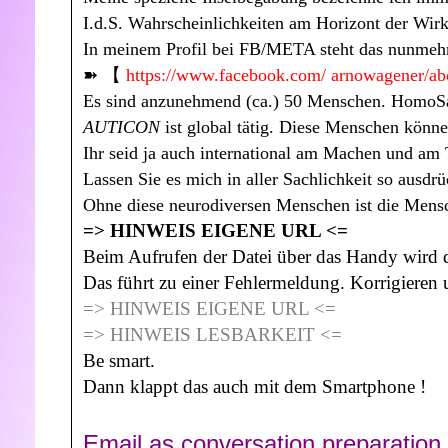
I.d.S. Wahrscheinlichkeiten am Horizont der Wirkl
In meinem Profil bei FB/META steht das nunmehr 
➽️ 【
https://www.facebook.com/ arnowagener/abo
Es sind anzunehmend (ca.) 50 Menschen. HomoSa
AUTICON
ist global tätig. Diese Menschen könne
Ihr seid ja auch international am Machen und am 
Lassen Sie es mich in aller Sachlichkeit so ausdrü
Ohne diese neurodiversen Menschen ist die Mensc
=> HINWEIS EIGENE URL <=
Beim Aufrufen der Datei über das Handy wird di
Das führt zu einer Fehlermeldung. Korrigieren und
=> HINWEIS EIGENE URL <=
=> HINWEIS LESBARKEIT <=
Be smart.
Dann klappt das auch mit dem Smartphone !
Email as conversation preparation 