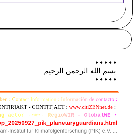
• • • • •
بسم الله الرحمن الرحيم
• • • • •
b
e
n
:
C
o
n
t
a
c
t
I
n
f
o
r
m
a
t
i
o
n
:
I
n
f
o
r
m
a
c
i
ó
n
d
e
c
o
n
t
a
c
t
o
:
ONT[R]AKT - CONT[T]ACT :
www.citiZENnet.de
:
n
g
a
c
t
o
r
·
•
@
•
·
R
e
g
i
o
W
I
R
-
G
l
o
b
a
l
W
E
•
op_20250927_pik_planetaryguardians.html
am-Institut für Klimafolgenforschung (PIK) e.V. ...