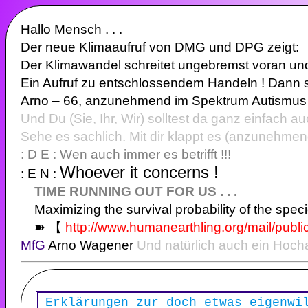
Hallo Mensch . . .
Der neue Klimaaufruf von DMG und DPG zeigt:
Der Klimawandel schreitet ungebremst voran und
Ein Aufruf zu entschlossendem Handeln ! Dann so
Arno – 66, anzunehmend im Spektrum Autismus 
Und Du (Sie, Ihr, Wir) solltest da ganz einfach au
Sehe es sachlich. Mit dir klappt es (anzunehmen
: D E : Wen auch immer es betrifft !!!
Whoever it concerns !
: E N :
TIME RUNNING OUT FOR US . . .
Maximizing the survival probability of the spe
➽️ 【
http://www.humanearthling.org/mail/publ
MfG
Arno Wagener
Und natürlich auch ein Hocha
Erklärungen zur doch etwas eigenwi