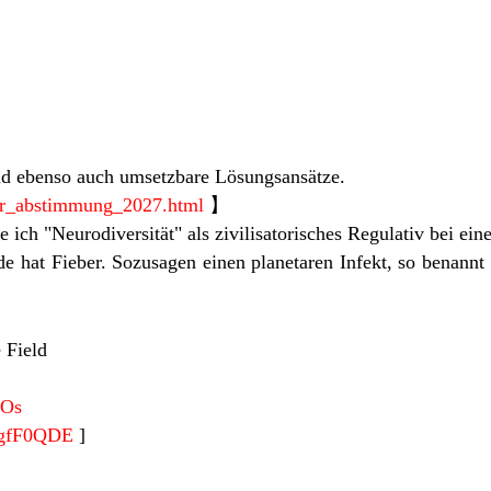
nd ebenso auch umsetzbare Lösungsansätze.
ler_abstimmung_2027.html
】
ich "Neurodiversität" als zivilisatorisches Regulativ bei ein
e hat Fieber. Sozusagen einen planetaren Infekt, so benann
 Field
fOs
kgfF0QDE
]