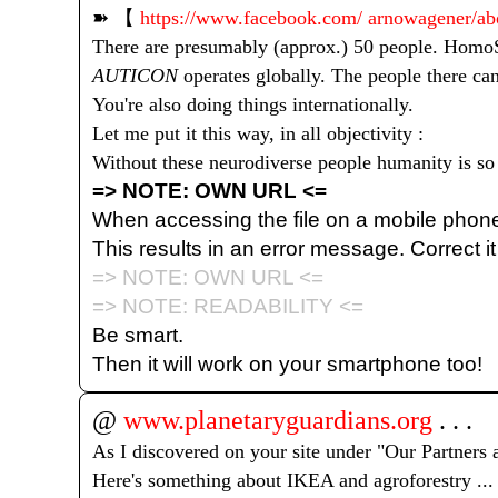
➽️ 【
https://www.facebook.com/ arnowagener/abo
There are presumably (approx.) 50 people. HomoS
AUTICON
operates globally. The people there can
You're also doing things internationally.
Let me put it this way, in all objectivity :
Without these neurodiverse people humanity is s
=> NOTE: OWN URL <=
When accessing the file on a mobile phone,
This results in an error message. Correct it an
=> NOTE: OWN URL <=
=> NOTE: READABILITY <=
Be smart.
Then it will work on your smartphone too!
@
www.planetaryguardians.org
. . .
As I discovered on your site under "Our Partners
Here's something about IKEA and agroforestry ...