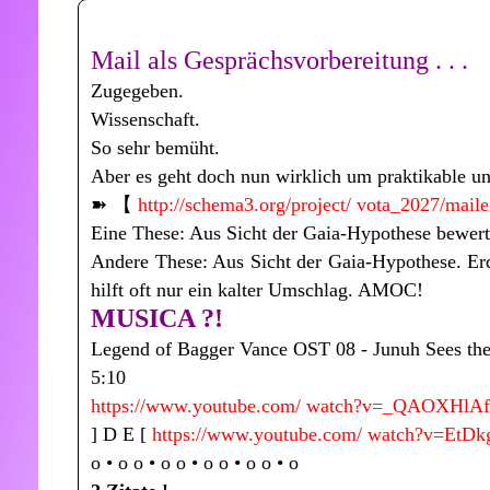
Mail als Gesprächsvorbereitung . . .
Zugegeben.
Wissenschaft.
So sehr bemüht.
Aber es geht doch nun wirklich um praktikable u
➽️ 【
http://schema3.org/project/ vota_2027/mai
Eine These: Aus Sicht der Gaia-Hypothese bewerte 
Andere These: Aus Sicht der Gaia-Hypothese. Erd
hilft oft nur ein kalter Umschlag. AMOC!
MUSICA ?!
Legend of Bagger Vance OST 08 - Junuh Sees the
5:10
https://www.youtube.com/ watch?v=_QAOXHlA
] D E [
https://www.youtube.com/ watch?v=EtD
o • o o • o o • o o • o o • o