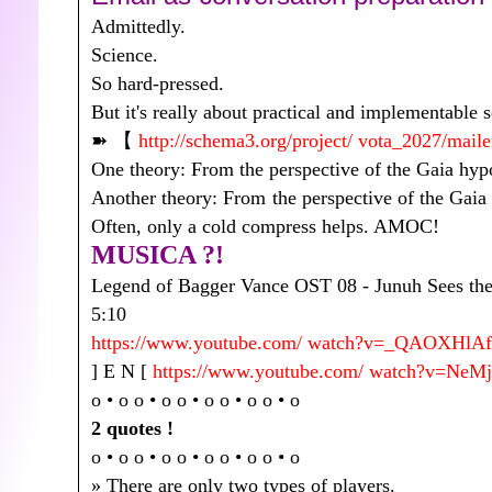
Admittedly.
Science.
So hard-pressed.
But it's really about practical and implementable s
➽️ 【
http://schema3.org/project/ vota_2027/mai
One theory: From the perspective of the Gaia hypot
Another theory: From the perspective of the Gaia 
Often, only a cold compress helps. AMOC!
MUSICA ?!
Legend of Bagger Vance OST 08 - Junuh Sees the
5:10
https://www.youtube.com/ watch?v=_QAOXHlA
] E N [
https://www.youtube.com/ watch?v=N
o • o o • o o • o o • o o • o
2 quotes !
o • o o • o o • o o • o o • o
» There are only two types of players.