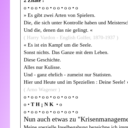
2 Zitate !
o • o o • o o • o o • o o • o
» Es gibt zwei Arten von Spielern.
Die, die sich unter Kontrolle haben und Meisters
Und die, denen das nie gelingt. «
( Harry Vardon - English Golfer, 1870-1937 )
« Es ist ein Kampf um die Seele.
Sonst nichts. Das Ganze mit dem Leben.
Diese Geschichte.
Alles nur Kulisse.
Und - ganz ehrlich - zumeist nur Statisten.
Hier und Heute und im Speziellen : Deine Seele! 
( Arno Wagener )
o • o o • o o • o o • o o • o
o •
T H ¡ N K
• o
o • o o • o o • o o • o o • o
Nun auch etwas zu "Krisenmanagement
Meine spezielle Inselbegabung bezeichne ich imme