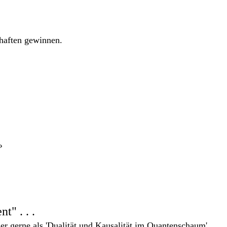
chaften gewinnen.
»
" . . .
r gerne als 'Dualität und Kausalität im Quantenschaum'.