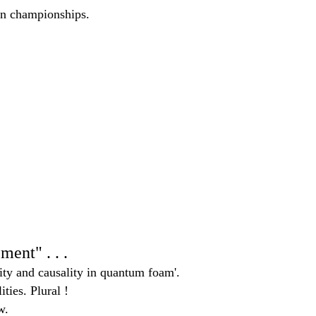
in championships.
ent" . . .
lity and causality in quantum foam'.
ities. Plural !
w.