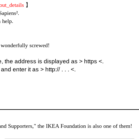
ut_details
】
apiens².
 help.
o wonderfully screwed!
 the address is displayed as > https <.
d enter it as > http:// . . . <.
 and Supporters," the IKEA Foundation is also one of them!